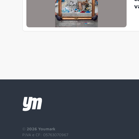
v
©
2026 Youmark
P.IVA e CF: 05763070967