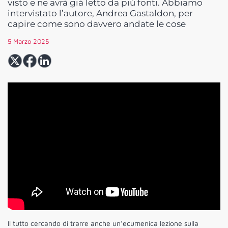
visto e ne avrà già letto da più fonti. Abbiamo
intervistato l’autore, Andrea Gastaldon, per
capire come sono davvero andate le cose
5 Marzo 2025
Il tutto cercando di trarre anche un’ecumenica lezione sulla