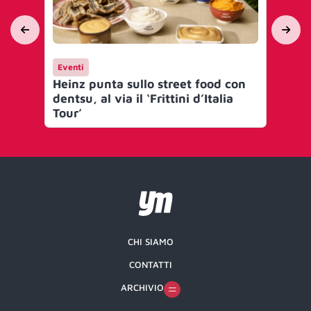
Eventi
Ev
Heinz punta sullo street food con
Vo
dentsu, al via il ‘Frittini d’Italia
con
Tour’
CHI SIAMO
CONTATTI
ARCHIVIO