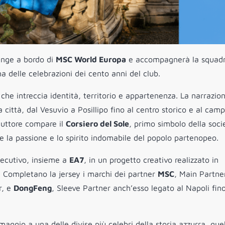
unge a bordo di
MSC World Europa
e accompagnerà la squadr
a delle celebrazioni dei cento anni del club.
 che intreccia identità, territorio e appartenenza. La narrazio
a città, dal Vesuvio a Posillipo fino al centro storico e al cam
duttore compare il
Corsiero del Sole
, primo simbolo della soci
e la passione e lo spirito indomabile del popolo partenopeo.
secutivo, insieme a
EA7
, in un progetto creativo realizzato in
. Completano la jersey i marchi dei partner
MSC
, Main Partne
r, e
DongFeng
, Sleeve Partner anch’esso legato al Napoli fino
maggio a una delle divise più celebri della storia azzurra, quel