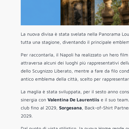
La nuova divisa è stata svelata nella Panorama Lo
tutta una stagione, diventando il principale emblem
Per raccontarla, il Napoli ha realizzato un hero film
attraversa alcuni dei luoghi più rappresentativi dell
dello Scugnizzo Liberato, mentre a fare da filo con
antico emblema della città, scelto per rappresentar
La maglia è stata sviluppata, per il sesto anno con
sinergia con
Valentina De Laurentiis
e il suo team
club fino al 2029,
Sorgesana
, Back-of-Shirt Partne
2029.
Dal punto di vista stilistico, la nuova Home rende o