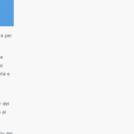
a per
ne
po
età e
r del
 al
la del