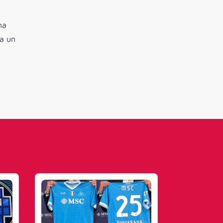
na
 a un