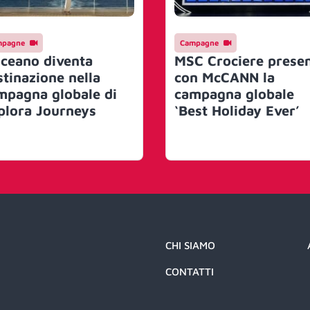
mpagne
Campagne
oceano diventa
MSC Crociere prese
stinazione nella
con McCANN la
mpagna globale di
campagna globale
plora Journeys
‘Best Holiday Ever’
CHI SIAMO
CONTATTI