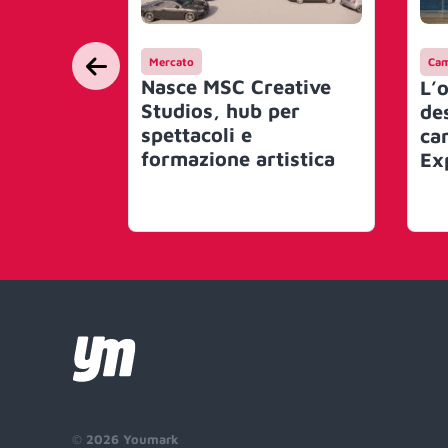
Mercato
Ca
Nasce MSC Creative
L’
Studios, hub per
de
spettacoli e
ca
formazione artistica
Ex
©
2026 Youmark