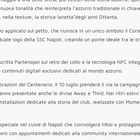
 nuova tonalità che reinterpreta l’azzurro tradizionale in chiav
nella texture, la storica lanetta”degli anni Ottanta.
vo applicato sul petto, che riunisce in un unico simbolo il Cors
attuale logo della SSC Napoli, creando un ponte ideale tra le or
critta Partenopei sul retro del collo e la tecnologia NFC inte
contenuti digitali esclusivi dedicati al mondo azzurro.
brazioni del Centenario. Il 10 luglio prenderà il via la campag
o presentate anche le divise Away e Third. Nei ritiri estivi 
nstallazioni dedicate alla storia del club, realizzate con Mome
peciale nel cuore di Napoli che coinvolgerà tifosi e protagoni
estero con appuntamenti dedicati alla community internazional