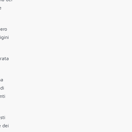
e
iero
igini
grata
na
di
nti
sti
e dei