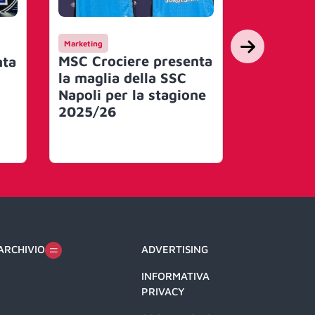
Marketing
Eventi
MSC Crociere presenta
Il ‘Viagg
nta
la maglia della SSC
bellezza
Napoli per la stagione
Crociere
2025/26
Rinascen
insieme 
Creative
ARCHIVIO
ADVERTISING
INFORMATIVA
PRIVACY