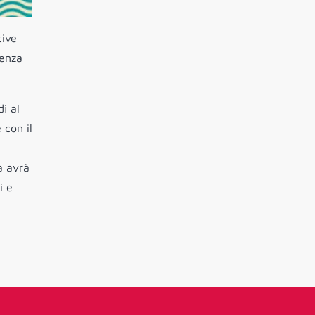
tive
ienza
ì al
 con il
a avrà
i e