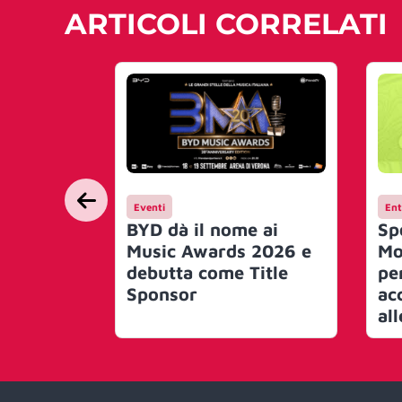
ARTICOLI CORRELATI
Eventi
Ent
BYD dà il nome ai
Sp
Music Awards 2026 e
Mo
debutta come Title
pe
Sponsor
ac
al