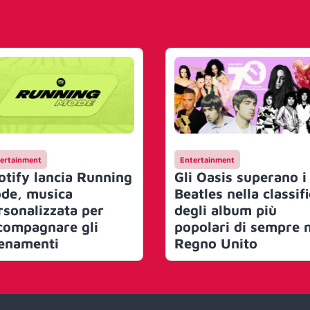
ertainment
Entertainment
otify lancia Running
Gli Oasis superano i
de, musica
Beatles nella classif
rsonalizzata per
degli album più
compagnare gli
popolari di sempre 
lenamenti
Regno Unito