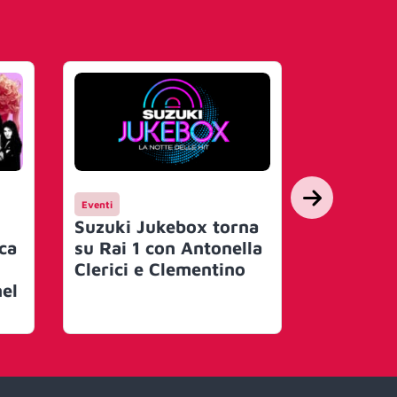
Eventi
Interviste
Suzuki Jukebox torna
Michele 
ica
su Rai 1 con Antonella
scrivo. S
Clerici e Clementino
non vivo
nel
interessa
faccia p