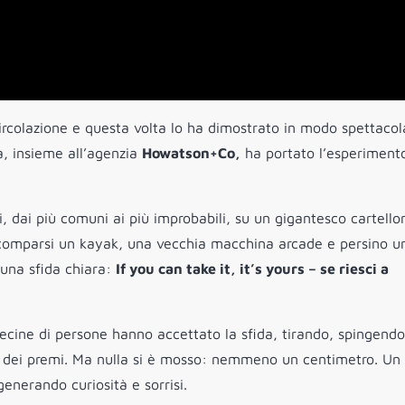
 circolazione e questa volta lo ha dimostrato in modo spettacol
a, insieme all’agenzia
Howatson+Co,
ha portato l’esperiment
ti, dai più comuni ai più improbabili, su un gigantesco cartello
ono comparsi un kayak, una vecchia macchina arcade e persino u
 una sfida chiara:
If you can take it, it’s yours – se riesci a
Decine di persone hanno accettato la sfida, tirando, spingendo
no dei premi. Ma nulla si è mosso: nemmeno un centimetro. Un
generando curiosità e sorrisi.