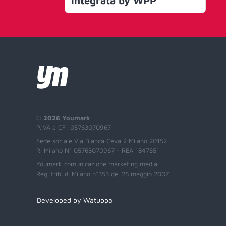
integrata by WPP
©
2026 Youmark
P.IVA e CF: 05763070967
Sede sociale Via Bianca Ceva 2 Milano 20152
RI Milano N° 05763070967 - REA 1847551
Youmark comunicazione marketing media
Reg. trib. di Milano n°353 del 28 maggio 2007
Developed by Watuppa