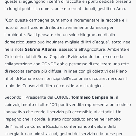
queste si aggiungono i centri di raccolta e i punti dedicati presenti
in luoghi pubblici, come scuole e mercati rionali, gestiti da Ama.
“Con questa campagna puntiamo a incrementare la raccolta e il
riuso di una frazione di rifiuti estremamente dannosa per
l’ambiente. Basti pensare che un solo chilogrammo di olio
domestico usato può inquinare migliaia di litri d’acqua”, sottolinea
nella nota
Sabrina Alfonsi,
assessora all’Agricoltura, Ambiente e
Ciclo dei rifiuti di Roma Capitale. Evidenziando inoltre come la
collaborazione con CONOE abbia permesso di realizzare una rete
di raccolta sempre più diffusa, in linea con gli obiettivi del Piano
rifiuti di Roma e con i principi dell’economia circolare, nei quali il
ruolo dei Consorzi di filiera è considerato strategico.
Secondo il Presidente del CONOE,
Tommaso Campanile,
il
coinvolgimento di oltre 100 punti vendita rappresenta un modello
innovativo che rende il servizio più accessibile ai cittadini. Un
impegno che, ricorda, è stato riconosciuto anche nell’ambito
dell’iniziativa Comuni Ricicloni, confermando il valore della
sinergia tra amministrazioni, gestori del servizio e imprese per