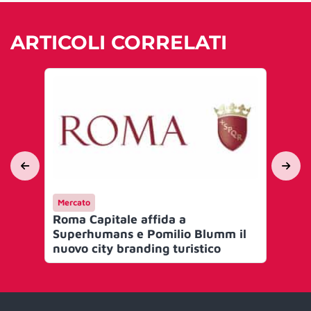
ARTICOLI CORRELATI
Mercato
Me
Roma Capitale affida a
Ro
Superhumans e Pomilio Blumm il
co
nuovo city branding turistico
di