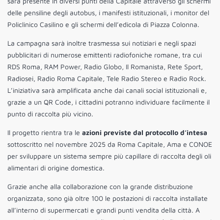
sarà presente in diversi punti della Capitale attraverso gli schermi
delle pensiline degli autobus, i manifesti istituzionali, i monitor del
Policlinico Casilino e gli schermi dell’edicola di Piazza Colonna.
La campagna sarà inoltre trasmessa sui notiziari e negli spazi
pubblicitari di numerose emittenti radiofoniche romane, tra cui
RDS Roma, RAM Power, Radio Globo, Il Romanista, Rete Sport,
Radiosei, Radio Roma Capitale, Tele Radio Stereo e Radio Rock.
L’iniziativa sarà amplificata anche dai canali social istituzionali e,
grazie a un QR Code, i cittadini potranno individuare facilmente il
punto di raccolta più vicino.
Il progetto rientra tra le
azioni previste dal protocollo d’intesa
sottoscritto nel novembre 2025 da Roma Capitale, Ama e CONOE
per sviluppare un sistema sempre più capillare di raccolta degli oli
alimentari di origine domestica.
Grazie anche alla collaborazione con la grande distribuzione
organizzata, sono già oltre 100 le postazioni di raccolta installate
all’interno di supermercati e grandi punti vendita della città. A