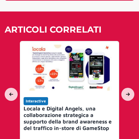
ARTICOLI CORRELATI
Interactive
Yo
Locala e Digital Angels, una
Ad
collaborazione strategica a
la
supporto della brand awareness e
Sof
del traffico in-store di GameStop