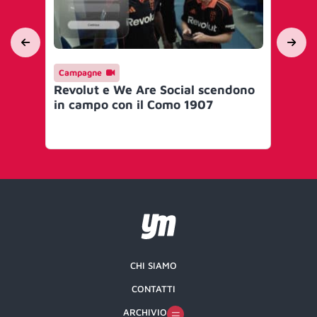
Campagne
Ca
Revolut e We Are Social scendono
Rev
in campo con il Como 1907
B2
CHI SIAMO
CONTATTI
ARCHIVIO