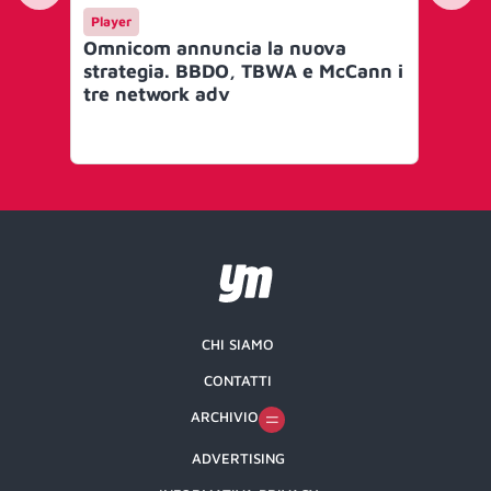
Player
Pla
Omnicom annuncia la nuova
Om
strategia. BBDO, TBWA e McCann i
Gr
tre network adv
ch
rev
e b
CHI SIAMO
CONTATTI
ARCHIVIO
ADVERTISING