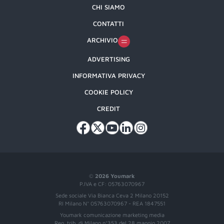
CHI SIAMO
CONTATTI
ARCHIVIO
ADVERTISING
INFORMATIVA PRIVACY
COOKIE POLICY
CREDIT
©
2026 Youmark
P.IVA e CF: 05763070967
Sede sociale Via Bianca Ceva 2 Milano 20152
RI Milano N° 05763070967 - REA 1847551
Youmark comunicazione marketing media
Reg. trib. di Milano n°353 del 28 maggio 2007