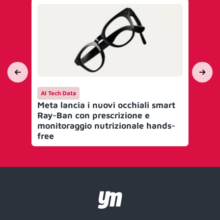
AI Tech Data
Ca
Meta lancia i nuovi occhiali smart
Oa
Ray-Ban con prescrizione e
de
monitoraggio nutrizionale hands-
Ben
free
Int