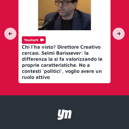
Youmark
Yo
Chi l’ha visto? Direttore Creativo
Epi
cercasi. Selmi Barissever: la
un
differenza la si fa valorizzando le
bu
proprie caratteristiche. No a
di
contesti ‘politici’, voglio avere un
per
ruolo attivo
pro
rep