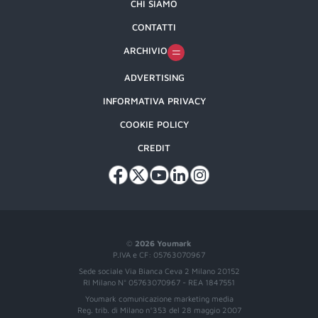
CHI SIAMO
CONTATTI
ARCHIVIO
ADVERTISING
INFORMATIVA PRIVACY
COOKIE POLICY
CREDIT
©
2026 Youmark
P.IVA e CF: 05763070967
Sede sociale Via Bianca Ceva 2 Milano 20152
RI Milano N° 05763070967 - REA 1847551
Youmark comunicazione marketing media
Reg. trib. di Milano n°353 del 28 maggio 2007