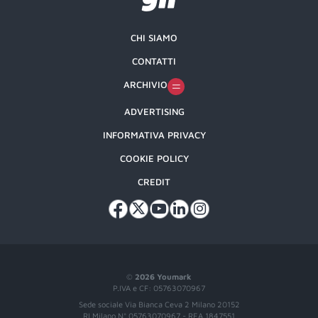
CHI SIAMO
CONTATTI
ARCHIVIO
ADVERTISING
INFORMATIVA PRIVACY
COOKIE POLICY
CREDIT
©
2026 Youmark
P.IVA e CF: 05763070967
Sede sociale Via Bianca Ceva 2 Milano 20152
RI Milano N° 05763070967 - REA 1847551