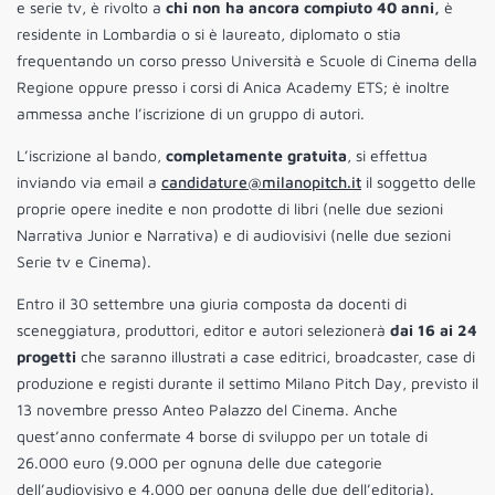
e serie tv, è rivolto a
chi non ha ancora compiuto 40 anni,
è
residente in Lombardia o si è laureato, diplomato o stia
frequentando un corso presso Università e Scuole di Cinema della
Regione oppure presso i corsi di Anica Academy ETS; è inoltre
ammessa anche l’iscrizione di un gruppo di autori.
L’iscrizione al bando,
completamente gratuita
, si effettua
inviando via email a
candidature@milanopitch.it
il soggetto delle
proprie opere inedite e non prodotte di libri (nelle due sezioni
Narrativa Junior e Narrativa) e di audiovisivi (nelle due sezioni
Serie tv e Cinema).
Entro il 30 settembre una giuria composta da docenti di
sceneggiatura, produttori, editor e autori selezionerà
dai 16 ai 24
progetti
che saranno illustrati a case editrici, broadcaster, case di
produzione e registi durante il settimo Milano Pitch Day, previsto il
13 novembre presso Anteo Palazzo del Cinema. Anche
quest’anno confermate 4 borse di sviluppo per un totale di
26.000 euro (9.000 per ognuna delle due categorie
dell’audiovisivo e 4.000 per ognuna delle due dell’editoria).