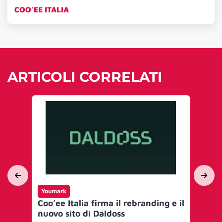
COO’EE ITALIA
ARTICOLI CORRELATI
Youmark
Yo
Coo’ee Italia firma il rebranding e il
Gr
nuovo sito di Daldoss
an