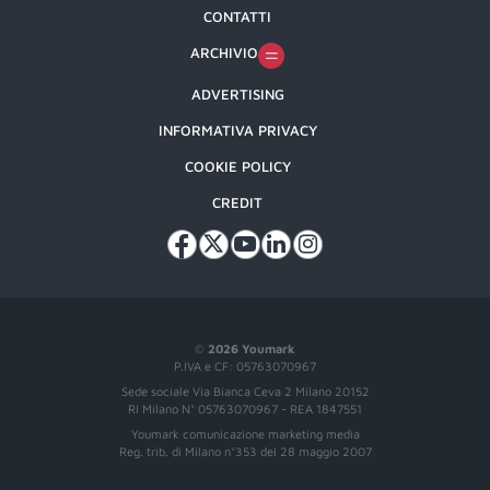
CONTATTI
ARCHIVIO
ADVERTISING
INFORMATIVA PRIVACY
COOKIE POLICY
CREDIT
©
2026 Youmark
P.IVA e CF: 05763070967
Sede sociale Via Bianca Ceva 2 Milano 20152
RI Milano N° 05763070967 - REA 1847551
Youmark comunicazione marketing media
Reg. trib. di Milano n°353 del 28 maggio 2007