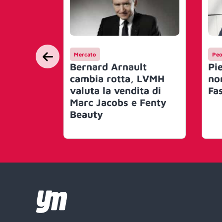
Mercato
Peo
Bernard Arnault
Pi
cambia rotta, LVMH
no
valuta la vendita di
Fa
Marc Jacobs e Fenty
Beauty