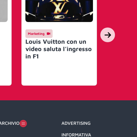
Marketing
Youmark
Mega lu
Louis Vuitton con un
scalza Ro
video saluta l’ingresso
contratto
in F1
10 anni. 
Louis Vu
Henness
ARCHIVIO
ADVERTISING
INFORMATIVA