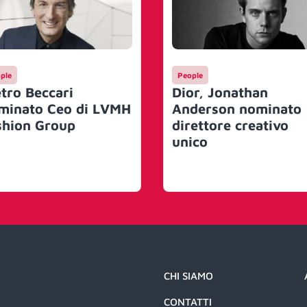
ple
People
etro Beccari
Dior, Jonathan
minato Ceo di LVMH
Anderson nominato
shion Group
direttore creativo
unico
CHI SIAMO
CONTATTI