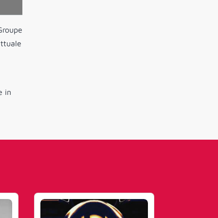
 Groupe
attuale
e in