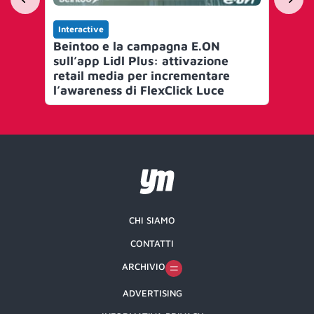
Interactive
Int
Beintoo e la campagna E.ON
FMA
sull’app Lidl Plus: attivazione
Co
retail media per incrementare
Ne
l’awareness di FlexClick Luce
CHI SIAMO
CONTATTI
ARCHIVIO
ADVERTISING