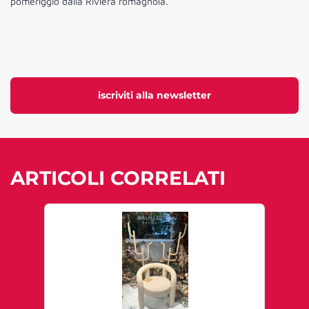
pomeriggio dalla Riviera romagnola.
iscriviti alla newsletter
ARTICOLI CORRELATI