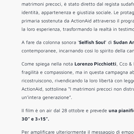
matrimoni precoci, è stato diretto dal regista sudaf
identità, appartenenza e giustizia sociale. Le pro
primaria sostenuta da ActionAid attraverso il prog
la loro esperienza, trasformando la realtà in testi
A fare da colonna sonora ‘
Selfish Soul’
di
Sudan Ar
contemporanee, incarnando così lo spirito della c
Come spiega nella nota
Lorenzo Picchiotti
, Cco &
fragilità e compassione, ma in questa campagna ab
ricostruiscono, rivendicando la loro libertà con leg
ActionAid, sottolinea “I matrimoni precoci non distru
un’intera generazione”.
Il film è on air dal 28 ottobre e prevede
una pianifi
30” e 3×15”.
Per amplificare ulteriormente il messaggio di empo