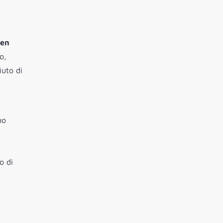
een
o,
iuto di
no
o di