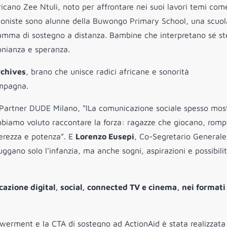
ricano Zee Ntuli, noto per affrontare nei suoi lavori temi com
tagoniste sono alunne della Buwongo Primary School, una scuol
ramma di sostegno a distanza. Bambine che interpretano sé st
monianza e speranza.
chives
, brano che unisce radici africane e sonorità
ampagna.
 Partner DUDE Milano, “lLa comunicazione sociale spesso mos
biamo voluto raccontare la forza: ragazze che giocano, rom
gerezza e potenza”. E
Lorenzo Eusepi
, Co-Segretario Generale
ggano solo l’infanzia, ma anche sogni, aspirazioni e possibilit
cazione digital, social, connected TV e cinema, nei formati
werment e la CTA di sostegno ad ActionAid è stata realizzat