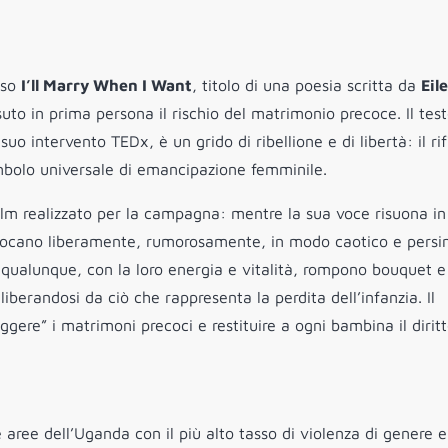
rso
I’ll Marry When I Want
, titolo di una poesia scritta da
Eil
to in prima persona il rischio del matrimonio precoce. Il test
o intervento TEDx, è un grido di ribellione e di libertà: il rif
mbolo universale di emancipazione femminile.
film realizzato per la campagna: mentre la sua voce risuona in
iocano liberamente, rumorosamente, in modo caotico e persi
i qualunque, con la loro energia e vitalità, rompono bouquet e
iberandosi da ciò che rappresenta la perdita dell’infanzia. Il
gere” i matrimoni precoci e restituire a ogni bambina il diritt
e aree dell’Uganda con il più alto tasso di violenza di genere e