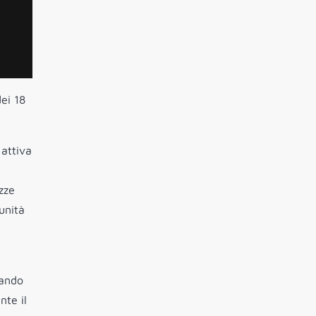
ei 18
attiva
azze
unità
eando
nte il