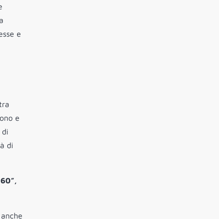
e
a
esse e
tra
pono e
 di
à di
 60”,
a anche