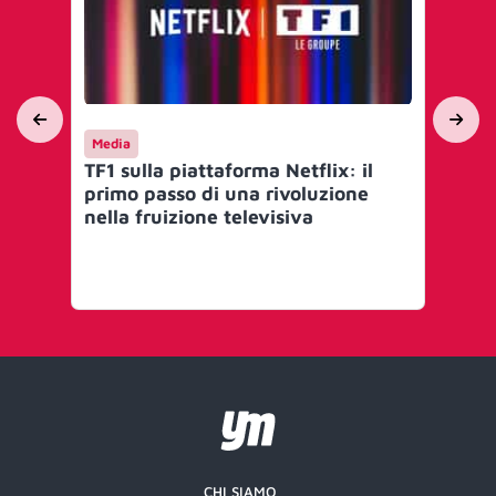
Media
Int
TF1 sulla piattaforma Netflix: il
Ne
primo passo di una rivoluzione
co
nella fruizione televisiva
rac
sco
per
la
te
CHI SIAMO