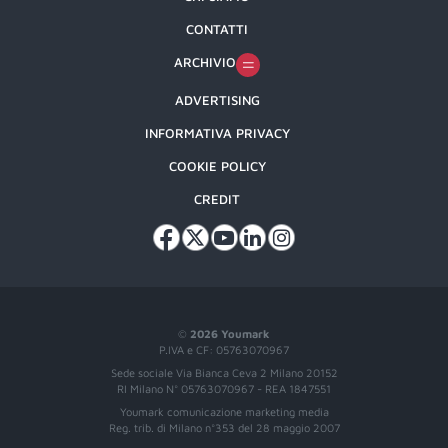
CONTATTI
ARCHIVIO
ADVERTISING
INFORMATIVA PRIVACY
COOKIE POLICY
CREDIT
©
2026 Youmark
P.IVA e CF: 05763070967
Sede sociale Via Bianca Ceva 2 Milano 20152
RI Milano N° 05763070967 - REA 1847551
Youmark comunicazione marketing media
Reg. trib. di Milano n°353 del 28 maggio 2007