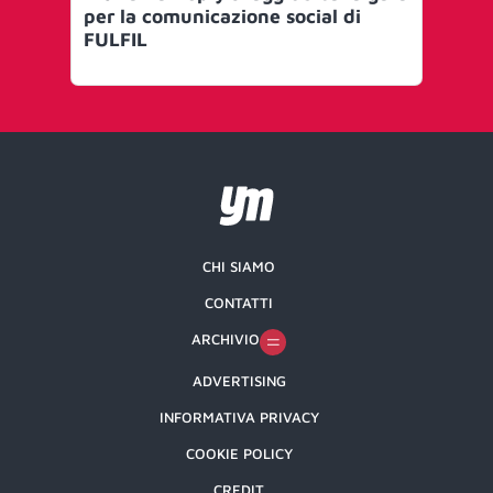
per la comunicazione social di
ag
FULFIL
Re
se
CHI SIAMO
CONTATTI
ARCHIVIO
ADVERTISING
INFORMATIVA PRIVACY
COOKIE POLICY
CREDIT