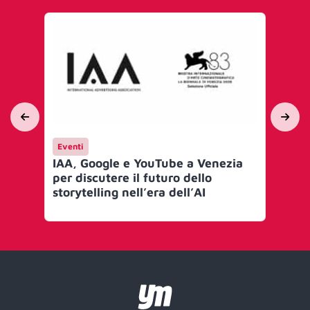
Eventi
En
IAA, Google e YouTube a Venezia
IN
per discutere il futuro dello
Br
storytelling nell’era dell’AI
co
ci