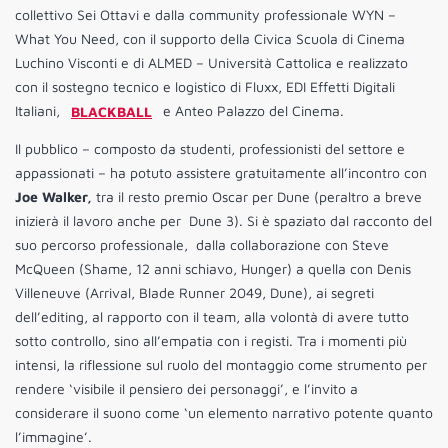
collettivo Sei Ottavi e dalla community professionale WYN –
What You Need, con il supporto della Civica Scuola di Cinema
Luchino Visconti e di ALMED – Università Cattolica e realizzato
con il sostegno tecnico e logistico di Fluxx, EDI Effetti Digitali
Italiani,
BLACKBALL
e Anteo Palazzo del Cinema.
Il pubblico – composto da studenti, professionisti del settore e
appassionati – ha potuto assistere gratuitamente all’incontro con
Joe Walker,
tra il resto premio Oscar per Dune (peraltro a breve
inizierà il lavoro anche per Dune 3). Si è spaziato dal racconto del
suo percorso professionale, dalla collaborazione con Steve
McQueen (Shame, 12 anni schiavo, Hunger) a quella con Denis
Villeneuve (Arrival, Blade Runner 2049, Dune), ai segreti
dell’editing, al rapporto con il team, alla volontà di avere tutto
sotto controllo, sino all’empatia con i registi. Tra i momenti più
intensi, la riflessione sul ruolo del montaggio come strumento per
rendere ‘visibile il pensiero dei personaggi’, e l’invito a
considerare il suono come ‘un elemento narrativo potente quanto
l’immagine’.