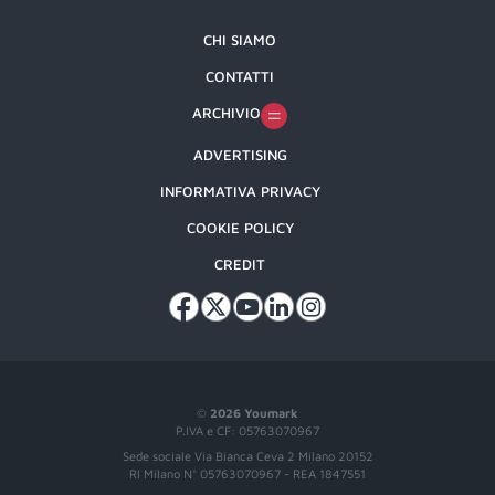
CHI SIAMO
CONTATTI
ARCHIVIO
ADVERTISING
INFORMATIVA PRIVACY
COOKIE POLICY
CREDIT
©
2026 Youmark
P.IVA e CF: 05763070967
Sede sociale Via Bianca Ceva 2 Milano 20152
RI Milano N° 05763070967 - REA 1847551