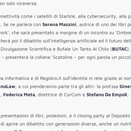
non solo viceversa.
ettività come i satelliti di Starlink, alla cybersecurity, alla 
rk. Se ne parlerà con
Serena Mazzini
, autrice di uno dei libri p
twork’, che sarà presentato a margine di un incontro su ‘Ombre
erà poi il dibattito sull’intelligenza artificiale ed il futuro del
Divulgazione Scientifica e Bufale Un Tanto Al Chilo (
BUTAC
),
– presenterà la collana ‘Scatoline – per ogni parola un picco
a informatica e di Registro.it sull’identità in rete grazie ai no
cnoLaw
, a cui prenderanno parte tra gli altri: la prof.ssa
Gine
y,
Federica Meta
, direttrice di CorCom e
Stefano Da Empoli
,
presentazioni di libri, proiezioni, e il closing party al Deposito
di aprire un dibattito con generazioni diverse, anche un nutri