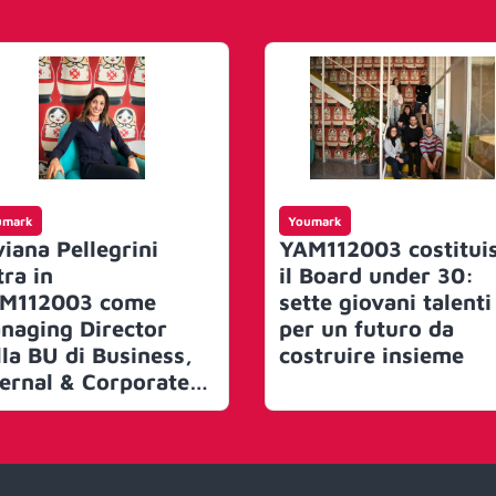
umark
Youmark
viana Pellegrini
YAM112003 costitui
tra in
il Board under 30:
M112003 come
sette giovani talenti
naging Director
per un futuro da
lla BU di Business,
costruire insieme
ternal & Corporate
mmunication