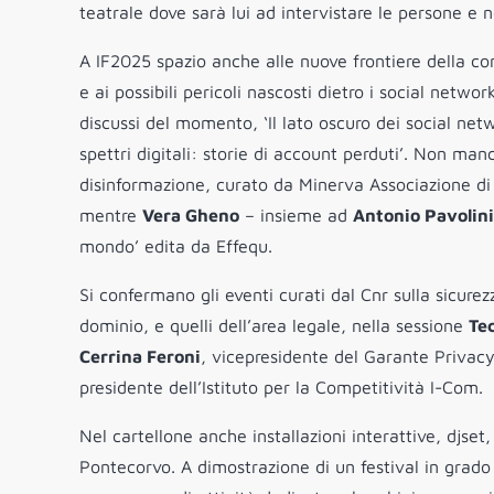
teatrale dove sarà lui ad intervistare le persone e 
A IF2025 spazio anche alle nuove frontiere della conn
e ai possibili pericoli nascosti dietro i social netwo
discussi del momento, ‘Il lato oscuro dei social ne
spettri digitali: storie di account perduti’. Non manch
disinformazione, curato da Minerva Associazione di 
mentre
Vera Gheno
– insieme ad
Antonio Pavolini
mondo’ edita da Effequ.
Si confermano gli eventi curati dal Cnr sulla sicurezz
dominio, e quelli dell’area legale, nella sessione
Te
Cerrina Feroni
, vicepresidente del Garante Privac
presidente dell’Istituto per la Competitività I-Com.
Nel cartellone anche installazioni interattive, djset, 
Pontecorvo. A dimostrazione di un festival in grado 