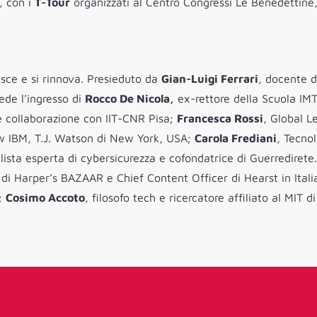
, con i
T-Tour
organizzati al Centro Congressi Le Benedettine
hisce e si rinnova. Presieduto da
Gian-Luigi Ferrari
, docente d
ede l’ingresso di
Rocco De Nicola,
ex-rettore della Scuola IMT
 e collaborazione con IIT-CNR Pisa;
Francesca Rossi
, Global L
llow IBM, T.J. Watson di New York, USA;
Carola Frediani
, Tecno
alista esperta di cybersicurezza e cofondatrice di Guerredirete.
 di Harper’s BAZAAR e Chief Content Officer di Hearst in Itali
a;
Cosimo Accoto
, filosofo tech e ricercatore affiliato al MIT di