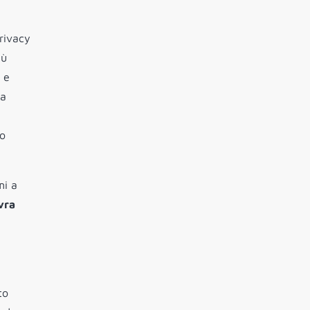
privacy
iù
 e
la
lo
mi a
vra
to