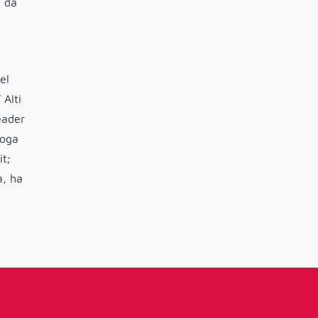
, da
el
 Alti
eader
loga
it;
a, ha