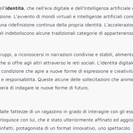
ll’
identità
, che nell’era digitale e dell’Intelligenza artificiale 
one. L’avvento di mondi virtuali e intelligenze artificiali con
una ridefinizione continua della propria identità. L’accelerazi
ali indeboliscono alcune tradizionali categorie di appartenenz
ruppi, a riconoscersi in narrazioni condivise e stabili, alimen
 si offre agli altri attraverso le reti sociali. L’identità digital
a condizione che apre a nuove forme di espressione e creativi
 responsabilità. Queste alcune delle sollecitazioni che ani
herà di indagare le nuove forme di futuro.
alle fattezze di un ragazzino in grado di interagire con gli ess
oquisce con lui, che è stato ulteriormente affinato ed aggio
 infatti, protagonista di un format innovativo, uno spettacolo