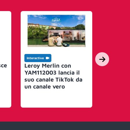
Interactive
Art, Event & 
sce
Leroy Merlin con
S.Pelleg
YAM112003 lancia il
con YAM
suo canale TikTok da
‘Afuera 
un canale vero
young ch
documen
esplora 
gastron
attravers
Nelson F