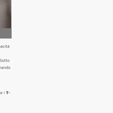
pacità
 Sotto
imando
 e i
T-