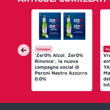
Campagne
Yo
‘Zer0% Alcol, Zer0%
Vi
Rinunce’, la nuova
en
campagna social di
YA
Peroni Nastro Azzurro
Ma
0.0%
de
In
Co