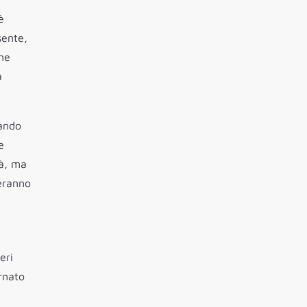
è
sente,
one
a
tando
e
tà, ma
meranno
eri
rnato