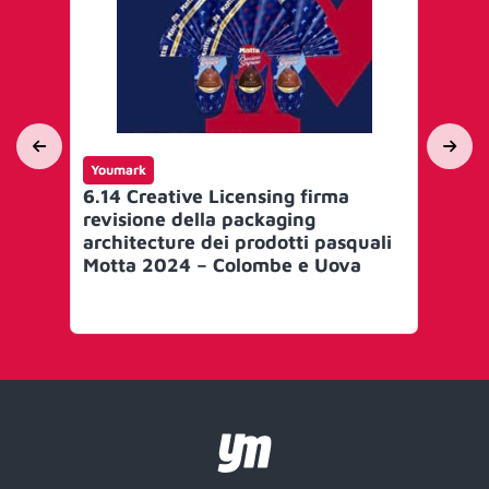
Youmark
Yo
6.14 Creative Licensing firma
Na
revisione della packaging
Co
architecture dei prodotti pasquali
la
Motta 2024 – Colombe e Uova
Cre
sti
sul