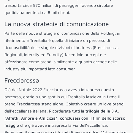
trasporta circa 570 milioni di passeggeri facendo circolare
quotidianamente circa 8 mila treni.
La nuova strategia di comunicazione
Parte della nuova strategia di comunicazione della Holding, in
riferimento a Trenitalia è quella di iniziare un percorso di
riconoscibilità delle singole divisioni di business (Frecciarossa,
Regionali, Intercity ed Eurocity) facendole precepire e
affezzionare come brand, similmente a quanto accade nelle
industry più importanti lato consumer.
Frecciarossa
Già dal Natale 2022 Frecciarossa aveva intrapreso questo
percorso, grazie a uno spot in cui Trenitalia lasciava in firma il
brand Frecciarossa stand alone. Obiettivo creare un love brand
dell’eccellenza italiana. Ricorderete tutti la
trilogia delle 3 A,
“Affetti, Amore e Amicizia”, conclusasi con il film dello scorso
maggio
che già aveva intrapreso la via dell’eccellenza.
Bene,
con il nuovo corso si è andati ancora oltre
. “Ad agenzia e