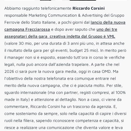
Abbiamo raggiunto telefonicamente
Riccardo Corsini
responsabile Marketing Communication & Advertising del Gruppo
Ferrovie dello Stato Italiane, a pochi giorni dal
lancio della nuova
campagna Frecciarossa
e dopo aver saputo che
uno dei tre
assegnatari della gara creativa indetta dal Gruppo è VML
(valore 30 mio, per una durata di 3 anni più uno, in attesa anche
il risultato della gara per gli eventi, budget 25 mio). In merito però
il manager non si è esposto, essendo tutt’ora in corso le verifiche
legali, nulla può ancora dall’azienda trapelare. A parte che nel
2026 ci sarà pure la nuova gara media, oggi in casa OMD. Ma
l’obiettivo della nostra telefonata era comunque entrare nel
merito della nuova campagna, che ci è piaciuta molto. Per stile,
sguardo internazionale (ma con partner, registi compresi, al 100%
made in Italy) e attenzione al dettaglio. Non a caso, ci viene da
commentare, Riccardo Corsini ha un trascorso da agenzia. E,
come sosteniamo da sempre, solo nella capacità di capire i diversi
ruoli nella filiera, sapendo riconoscere competenza e capacità, si
riesce a realizzare una comunicazione che diventa valore e leva