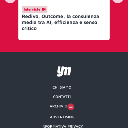
Interviste
In
Redivo, Outcome: la consulenza
Ma
media tra AI, efficienza e senso
vi
critico
coi
ec
CHI SIAMO
CONTATTI
ARCHIVIO
ADVERTISING
INFORMATIVA PRIVACY