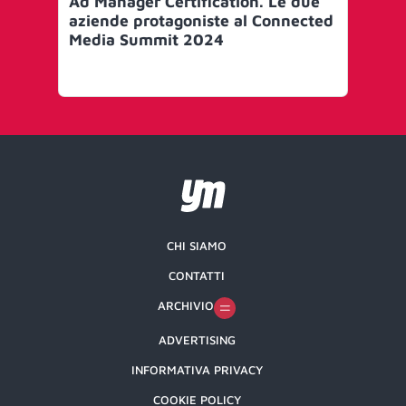
Ad Manager Certification. Le due
per
aziende protagoniste al Connected
pi
Media Summit 2024
en
In
nu
CHI SIAMO
CONTATTI
ARCHIVIO
ADVERTISING
INFORMATIVA PRIVACY
COOKIE POLICY