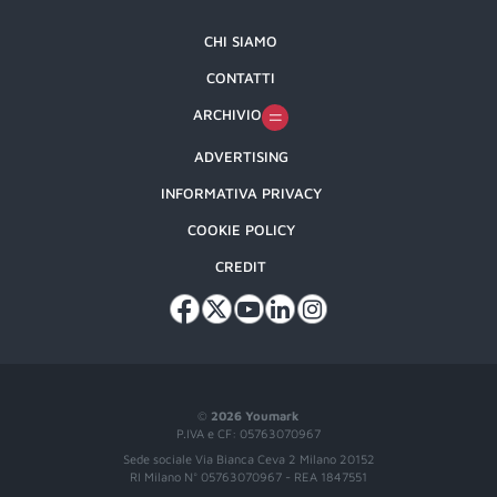
CHI SIAMO
CONTATTI
ARCHIVIO
ADVERTISING
INFORMATIVA PRIVACY
COOKIE POLICY
CREDIT
©
2026 Youmark
P.IVA e CF: 05763070967
Sede sociale Via Bianca Ceva 2 Milano 20152
RI Milano N° 05763070967 - REA 1847551