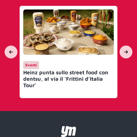
Eventi
Me
Heinz punta sullo street food con
I 
dentsu, al via il ‘Frittini d’Italia
un
Tour’
Me
Me