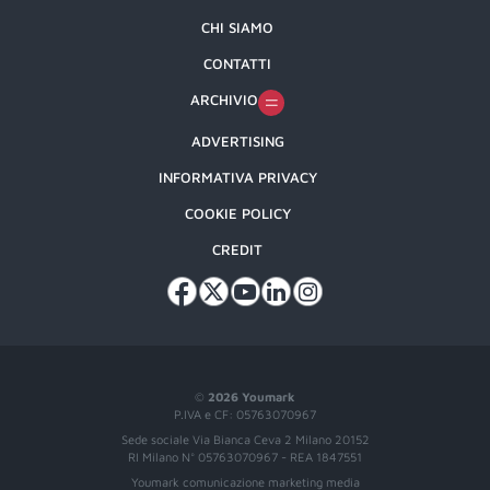
CHI SIAMO
CONTATTI
ARCHIVIO
ADVERTISING
INFORMATIVA PRIVACY
COOKIE POLICY
CREDIT
©
2026 Youmark
P.IVA e CF: 05763070967
Sede sociale Via Bianca Ceva 2 Milano 20152
RI Milano N° 05763070967 - REA 1847551
Youmark comunicazione marketing media