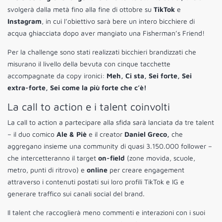
svolgerà dalla metà fino alla fine di ottobre su
TikTok
e
Instagram
, in cui l’obiettivo sarà bere un intero bicchiere di
acqua ghiacciata dopo aver mangiato una Fisherman’s Friend!
Per la challenge sono stati realizzati bicchieri brandizzati che
misurano il livello della bevuta con cinque tacchette
accompagnate da copy ironici:
Meh, Ci sta, Sei forte, Sei
extra-forte, Sei come la più forte che c’è!
La call to action e i talent coinvolti
La call to action a partecipare alla sfida sarà lanciata da tre talent
– il duo comico
Ale & Piè
e il creator
Daniel Greco,
che
aggregano insieme una community di quasi 3.150.000 follower –
che intercetteranno il target
on-field
(zone movida, scuole,
metro, punti di ritrovo) e
online
per creare engagement
attraverso i contenuti postati sui loro profili TikTok e IG e
generare traffico sui canali social del brand.
Il talent che raccoglierà meno commenti e interazioni con i suoi