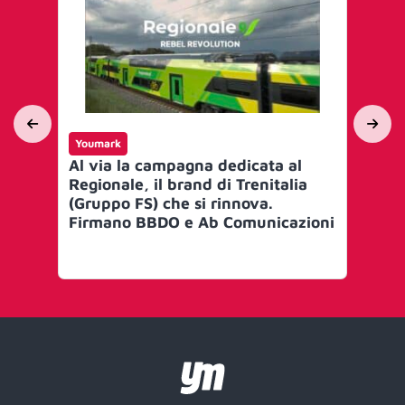
Youmark
Yo
Al via la campagna dedicata al
Il 
Regionale, il brand di Trenitalia
Sp
(Gruppo FS) che si rinnova.
‘bo
Firmano BBDO e Ab Comunicazioni
di
fre
dif
qu
br
pr