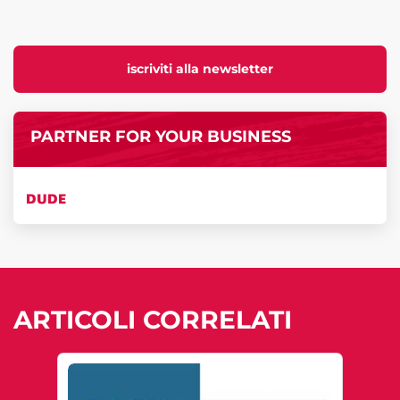
iscriviti alla newsletter
PARTNER FOR YOUR BUSINESS
DUDE
ARTICOLI CORRELATI