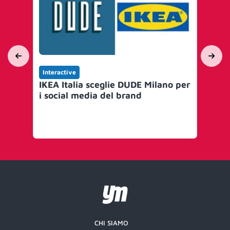
Interactive
Yo
IKEA Italia sceglie DUDE Milano per
Nas
i social media del brand
al
ed
ri
CHI SIAMO