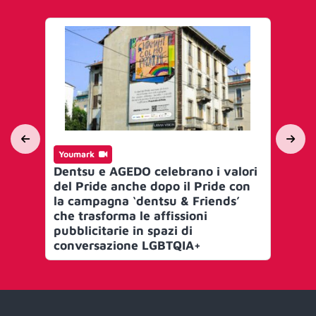
Youmark
In
Dentsu e AGEDO celebrano i valori
Cyb
del Pride anche dopo il Pride con
ca
la campagna ‘dentsu & Friends’
gen
che trasforma le affissioni
pi
pubblicitarie in spazi di
conversazione LGBTQIA+