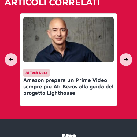
ARTICOLI CORRELATI
AI Tech Data
En
Amazon prepara un Prime Video
St
sempre più AI: Bezos alla guida del
da
progetto Lighthouse
cu
gl