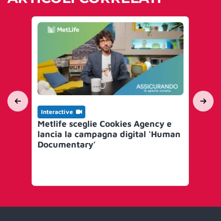
Interactive
Int
Metlife sceglie Cookies Agency e
C+
lancia la campagna digital ‘Human
sce
Documentary’
nuo