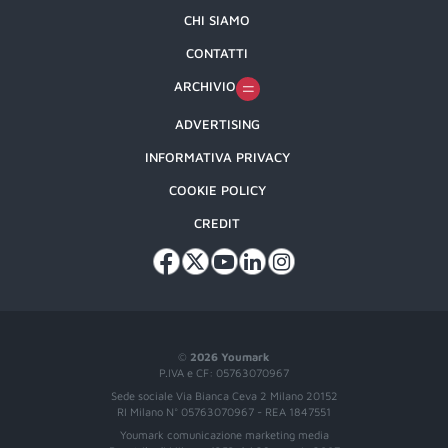
CHI SIAMO
CONTATTI
ARCHIVIO
ADVERTISING
INFORMATIVA PRIVACY
COOKIE POLICY
CREDIT
©
2026 Youmark
P.IVA e CF: 05763070967
Sede sociale Via Bianca Ceva 2 Milano 20152
RI Milano N° 05763070967 - REA 1847551
Youmark comunicazione marketing media