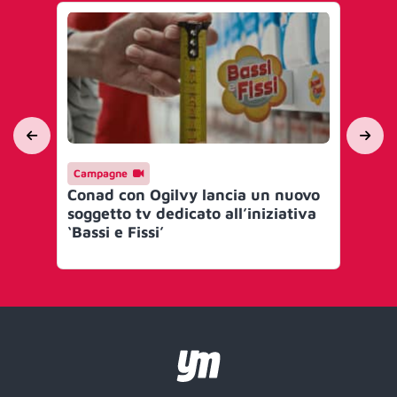
Campagne
Ca
Conad con Ogilvy lancia un nuovo
Co
soggetto tv dedicato all’iniziativa
ded
‘Bassi e Fissi’
Pe