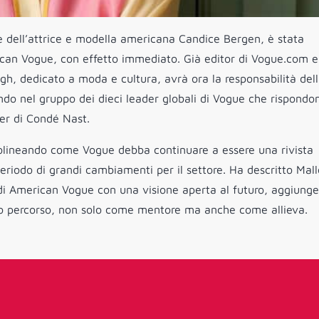
e e dell’attrice e modella americana Candice Bergen, è stata
can Vogue, con effetto immediato. Già editor di Vogue.com e
h, dedicato a moda e cultura, avrà ora la responsabilità del
ando nel gruppo dei dieci leader globali di Vogue che rispondo
er di Condé Nast.
tolineando come Vogue debba continuare a essere una rivista
 periodo di grandi cambiamenti per il settore. Ha descritto Mall
di American Vogue con una visione aperta al futuro, aggiung
vo percorso, non solo come mentore ma anche come allieva.