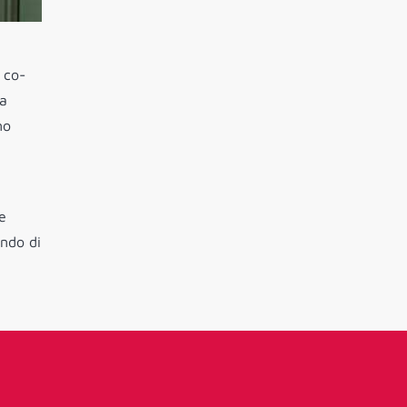
 co-
la
no
e
endo di