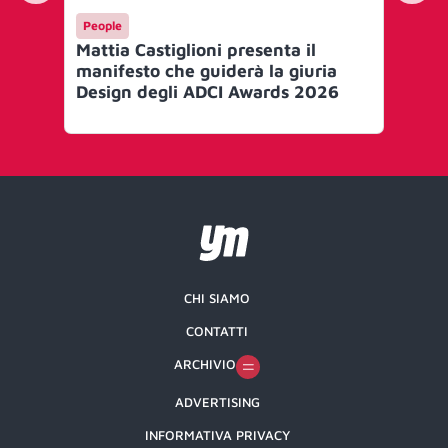
People
Me
Mattia Castiglioni presenta il
Ef
manifesto che guiderà la giuria
le 
Design degli ADCI Awards 2026
Gr
CHI SIAMO
CONTATTI
ARCHIVIO
ADVERTISING
INFORMATIVA PRIVACY