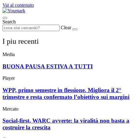
Vai al contenuto
Search
Clear
I piu recenti
Media
BUONA PAUSA ESTIVA A TUTTI
Player
WPP, primo semestre in flessione. Migliora il 2°
trimestre e resta confermato l’obiettivo sui margini
Mercato
Social-first, WARC avverte: la viralità non basta a
costruire la crescita