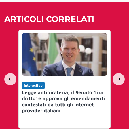
ARTICOLI CORRELATI
Interactive
Int
Legge antipirateria, il Senato ‘tira
Leg
dritto’ e approva gli emendamenti
em
contestati da tutti gli internet
all
provider italiani
“U
an
col