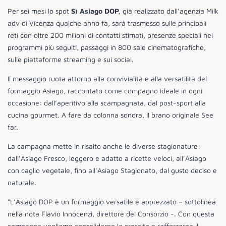
Per sei mesi lo spot
Sì Asiago DOP,
già realizzato dall’agenzia Milk
adv di Vicenza qualche anno fa, sarà trasmesso sulle principali
reti con oltre 200 milioni di contatti stimati, presenze speciali nei
programmi più seguiti, passaggi in 800 sale cinematografiche,
sulle piattaforme streaming e sui social.
Il messaggio ruota attorno alla convivialità e alla versatilità del
formaggio Asiago, raccontato come compagno ideale in ogni
occasione: dall’aperitivo alla scampagnata, dal post-sport alla
cucina gourmet. A fare da colonna sonora, il brano originale See
far.
La campagna mette in risalto anche le diverse stagionature:
dall’Asiago Fresco, leggero e adatto a ricette veloci, all’Asiago
con caglio vegetale, fino all’Asiago Stagionato, dal gusto deciso e
naturale.
“L’Asiago DOP è un formaggio versatile e apprezzato – sottolinea
nella nota Flavio Innocenzi, direttore del Consorzio -. Con questa
campagna vogliamo consolidarne la crescita e rafforzarne il