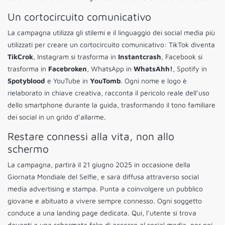
Un cortocircuito comunicativo
La campagna utilizza gli stilemi e il linguaggio dei social media più
utilizzati per creare un cortocircuito comunicativo: TikTok diventa
TikCrok
, Instagram si trasforma in
Instantcrash
, Facebook si
trasforma in
Facebroken
, WhatsApp in
WhatsAhh!
, Spotify in
Spotyblood
e YouTube in
YouTomb
. Ogni nome e logo è
rielaborato in chiave creativa, racconta il pericolo reale dell’uso
dello smartphone durante la guida, trasformando il tono familiare
dei social in un grido d’allarme.
Restare connessi alla vita, non allo
schermo
La campagna, partirà il 21 giugno 2025 in occasione della
Giornata Mondiale del Selfie, e sarà diffusa attraverso social
media advertising e stampa. Punta a coinvolgere un pubblico
giovane e abituato a vivere sempre connesso. Ogni soggetto
conduce a una landing page dedicata. Qui, l’utente si trova
davanti a una schermata fake di accesso al social media, per poi