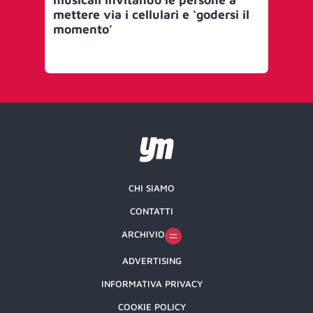
mettere via i cellulari e ‘godersi il
Mat
momento’
al
co
CHI SIAMO
CONTATTI
ARCHIVIO
ADVERTISING
INFORMATIVA PRIVACY
COOKIE POLICY