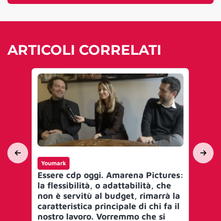
ARTICOLI CORRELATI
Youmark
Yo
Essere cdp oggi. Amarena Pictures:
AL
la flessibilità, o adattabilità, che
med
non è servitù al budget, rimarrà la
co
caratteristica principale di chi fa il
e l
nostro lavoro. Vorremmo che si