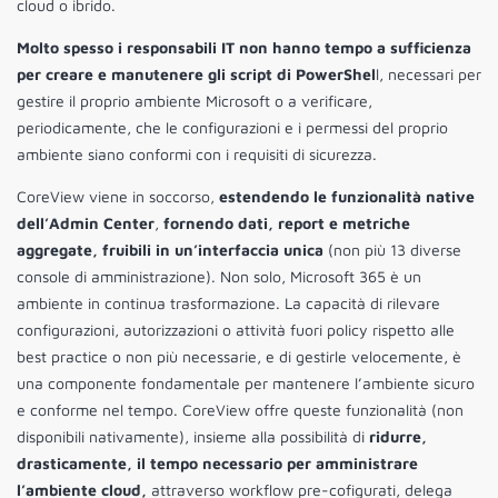
cloud o ibrido.
Molto spesso i responsabili IT non hanno tempo a sufficienza
per creare e manutenere gli script di PowerShel
l, necessari per
gestire il proprio ambiente Microsoft o a verificare,
periodicamente, che le configurazioni e i permessi del proprio
ambiente siano conformi con i requisiti di sicurezza.
CoreView viene in soccorso,
estendendo le funzionalità native
dell’Admin Center
,
fornendo dati, report e metriche
aggregate, fruibili in un’interfaccia unica
(non più 13 diverse
console di amministrazione). Non solo, Microsoft 365 è un
ambiente in continua trasformazione. La capacità di rilevare
configurazioni, autorizzazioni o attività fuori policy rispetto alle
best practice o non più necessarie, e di gestirle velocemente, è
una componente fondamentale per mantenere l’ambiente sicuro
e conforme nel tempo. CoreView offre queste funzionalità (non
disponibili nativamente), insieme alla possibilità di
ridurre,
drasticamente, il tempo necessario per amministrare
l’ambiente cloud,
attraverso workflow pre-cofigurati, delega