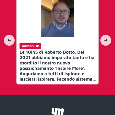
Youmark
Yo
Le 10in5 di Roberto Botto. Dal
Le 
2021 abbiamo imparato tanto e ha
Co
esordito il nostro nuovo
co
posizionamento ‘Inspire More’.
co
Auguriamo a tutti di ispirare e
in
lasciarsi ispirare. Facendo sistema.
im
Noi l’abbiamo fatto condividendo
società. Aug
con Aida Partner progetti e sede
per
del
all