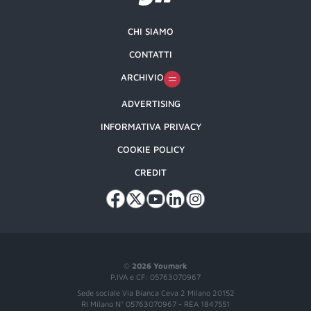
CHI SIAMO
CONTATTI
ARCHIVIO
ADVERTISING
INFORMATIVA PRIVACY
COOKIE POLICY
CREDIT
©
2026 Youmark
P.IVA e CF: 05763070967
Sede sociale Via Bianca Ceva 2 Milano 20152
RI Milano N° 05763070967 - REA 1847551