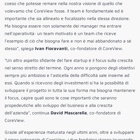
coeso che potesse remare nella nostra visione di quello che
volevamo che CoreView fosse. Il team è fondamentale ed è
importante che sia allineato e focalizzato nella stessa direzione.
Ma bisogna essere non solamente dei manager ma entrare
nell’operatività: un team motivato è un team che riceve
l’esempio di ciò che bisogna fare e non è mai abbandonato a sé
stesso”, spiega
Ivan Fioravanti,
co-fondatore di CoreView.
“Un altro aspetto sfidante del fare startup è il focus sulla crescita
nel senso stretto del termine. Ogni anno si pongono degli obiettivi
sempre più ambiziosi e l’asticella della difficoltà sale insieme ad
essi. Quando si ricevono degli investimenti si ha la possibilità di
sviluppare il progetto in tutta la sua forma ma bisogna mantenere
il focus, capire quali sono le cose importanti che saranno
propedeutiche allo sviluppo del business e alla crescita
dell’azienda”, continua
David Mascarella
, co-fondatore di
CoreView.
Grazie all’esperienza maturata negli ultimi anni, oltre a sviluppare
il pieno potenziale di CoreView, i due fondatori stanno lavorando