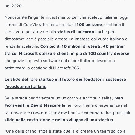
nel 2020.
Nonostante l’ingente investimento per una scaleup italiana, oggi
il team di CoreView formato da più di
100 persone
, continua il
suo lavoro per arrivare allo
status di unicorno
anche per
dimostrare che è possibile creare un’impresa dal cuore italiano e
renderla scalabile.
Con più di 10 milioni di utenti, 40 partner
tra cui Microsoft stessa e clienti in più di 100 country diverse
che grazie a questo software dal cuore italiano riescono a
ottimizzare la gestione di Microsoft 365.
Le sfide del fare startup e il futuro dei fondatori: sostenere
l’ecosistema italiano
Se la strada per diventare un unicorno è ancora in salita,
Ivan
Fioravanti e David Mascarella
nei loro 7 anni di esperienza nel
far nascere e crescere CoreView hanno evidenziato due principali
sfide nella costruzione e nello sviluppo di una startup.
“Una delle grandi sfide è stata quella di creare un team solido e