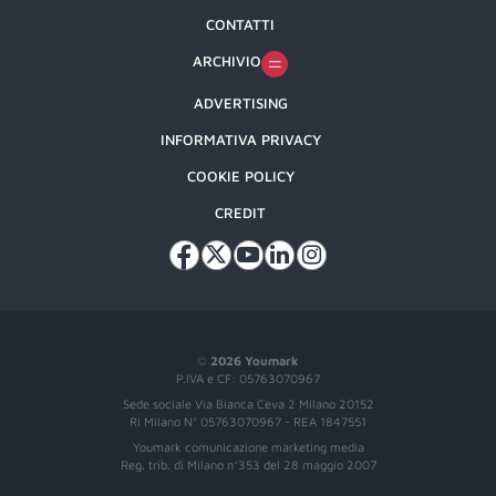
CONTATTI
ARCHIVIO
ADVERTISING
INFORMATIVA PRIVACY
COOKIE POLICY
CREDIT
©
2026 Youmark
P.IVA e CF: 05763070967
Sede sociale Via Bianca Ceva 2 Milano 20152
RI Milano N° 05763070967 - REA 1847551
Youmark comunicazione marketing media
Reg. trib. di Milano n°353 del 28 maggio 2007