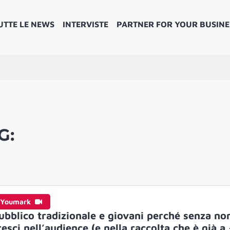
UTTE LE NEWS
INTERVISTE
PARTNER FOR YOUR BUSINE
G:
Youmark
ubblico tradizionale e giovani perché senza no
resci nell’audience (e nella raccolta che è già a 