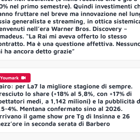
0% nel primo semestre). Quindi investimenti c
anno fruttare nel breve ma innovazione nel lun
ssia generalista e streaming, in ottica sistemic
envenuti nell’era Warner Bros. Discovery –
madeus. “La Rai mi aveva offerto lo stesso
ontratto. Ma è una questione affettiva. Nessun
i ha ancora detto grazie”
Youmark
airo: per La7 la migliore stagione di sempre.
resciuto lo share (+18% al 5,8%, con +17% di
pettatori medi, a 1,142 milioni) e la pubblicità d
,5-4%. Mentana confermato sino al 2026.
rrivano il game show pre Tg di Insinna e 26
ezz’ore in seconda serata di Barbero