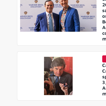
2
s
o
B
A
c
m
C
C
s
3
A
m