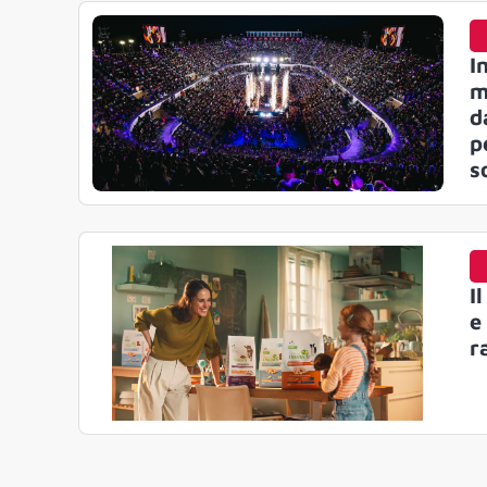
I
m
d
p
s
I
e
r