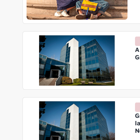
A
G
G
l
N