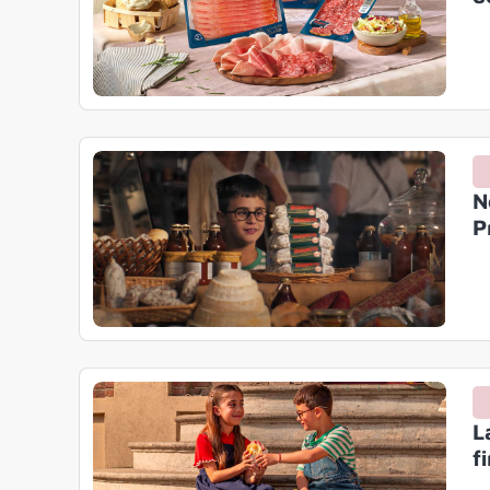
N
P
L
f