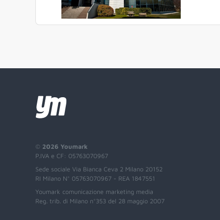
©
2026 Youmark
P.IVA e CF: 05763070967
Sede sociale Via Bianca Ceva 2 Milano 20152
RI Milano N° 05763070967 - REA 1847551
Youmark comunicazione marketing media
Reg. trib. di Milano n°353 del 28 maggio 2007