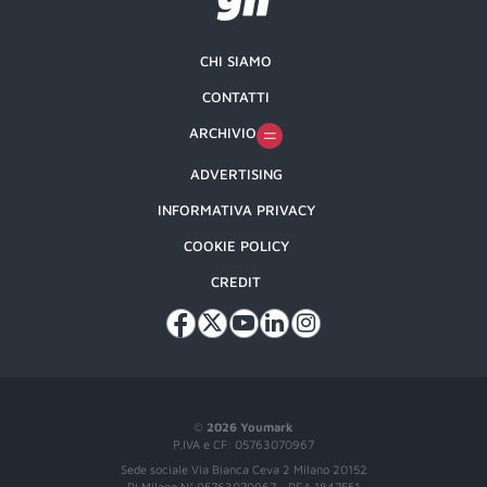
CHI SIAMO
CONTATTI
ARCHIVIO
ADVERTISING
INFORMATIVA PRIVACY
COOKIE POLICY
CREDIT
©
2026 Youmark
P.IVA e CF: 05763070967
Sede sociale Via Bianca Ceva 2 Milano 20152
RI Milano N° 05763070967 - REA 1847551