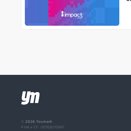
©
2026 Youmark
P.IVA e CF: 05763070967