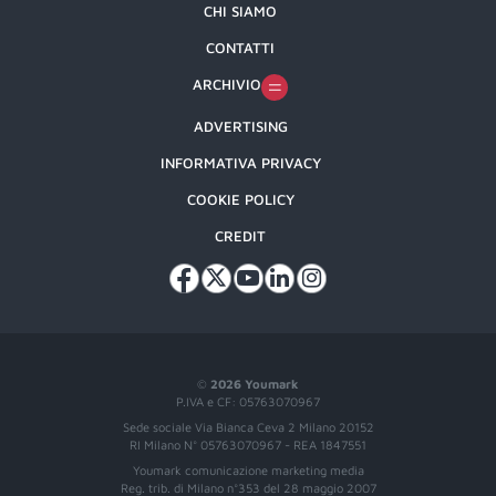
CHI SIAMO
CONTATTI
ARCHIVIO
ADVERTISING
INFORMATIVA PRIVACY
COOKIE POLICY
CREDIT
©
2026 Youmark
P.IVA e CF: 05763070967
Sede sociale Via Bianca Ceva 2 Milano 20152
RI Milano N° 05763070967 - REA 1847551
Youmark comunicazione marketing media
Reg. trib. di Milano n°353 del 28 maggio 2007