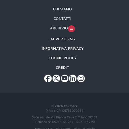
CHI SIAMO
CONTATTI
ARCHIVIO
ADVERTISING
INFORMATIVA PRIVACY
COOKIE POLICY
CREDIT
©
2026 Youmark
P.IVA e CF: 05763070967
Sede sociale Via Bianca Ceva 2 Milano 20152
RI Milano N° 05763070967 - REA 1847551
Youmark comunicazione marketing media