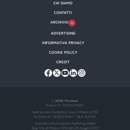
CHI SIAMO
CONTATTI
ARCHIVIO
ADVERTISING
INFORMATIVA PRIVACY
COOKIE POLICY
CREDIT
©
2026 Youmark
P.IVA e CF: 05763070967
Sede sociale Via Bianca Ceva 2 Milano 20152
RI Milano N° 05763070967 - REA 1847551
Youmark comunicazione marketing media
Reg. trib. di Milano n°353 del 28 maggio 2007